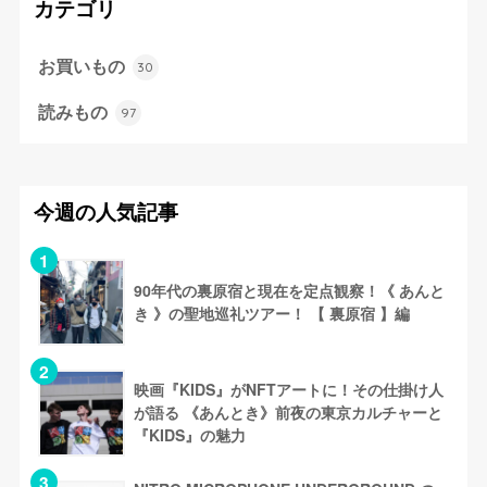
カテゴリ
お買いもの
30
読みもの
97
今週の人気記事
90年代の裏原宿と現在を定点観察！《 あんと
き 》の聖地巡礼ツアー！ 【 裏原宿 】編
映画『KIDS』がNFTアートに！その仕掛け人
が語る 《あんとき》前夜の東京カルチャーと
『KIDS』の魅力