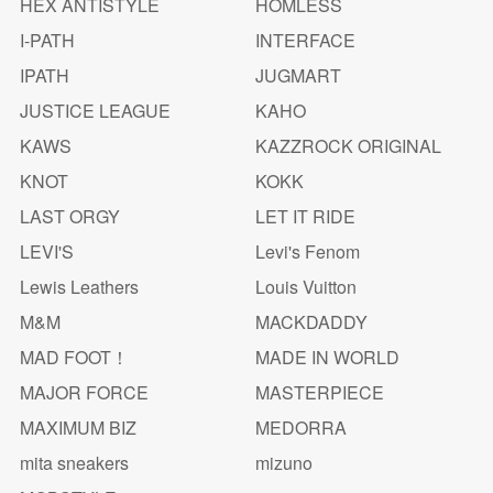
HEX ANTISTYLE
HOMLESS
I-PATH
INTERFACE
IPATH
JUGMART
JUSTICE LEAGUE
KAHO
KAWS
KAZZROCK ORIGINAL
KNOT
KOKK
LAST ORGY
LET IT RIDE
LEVI'S
Levi's Fenom
Lewis Leathers
Louis Vuitton
M&M
MACKDADDY
MAD FOOT！
MADE IN WORLD
MAJOR FORCE
MASTERPIECE
MAXIMUM BIZ
MEDORRA
mita sneakers
mizuno