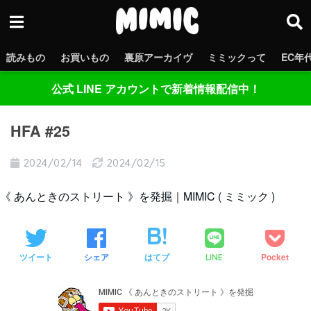
読みもの
お買いもの
裏原アーカイヴ
ミミックって
EC年
公式 LINE アカウントで新着情報配信中！
HFA #25
2024/02/14
2024/02/15
《 あんときのストリート 》を発掘｜MIMIC ( ミミック )
ツイート
シェア
はてブ
Pocket
LINE