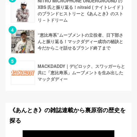
NITRO MICROPHONE UNDERGROUND の
XBS 氏と振り返る！nitraid ( ナイトレイド )
のブランドヒストリーと《あんとき》のスト
リ－トドリーム
“恵比寿系”ムーブメントの立役者、日下部さ
んと振り返る！マックダディー成功の秘訣と
今だからこそ話せるブランド終了まで
MACKDADDY｜デビロック、スワッガーらと
共に「恵比寿系」ムーブメントを生み出した
マックダディー
《あんとき》の雑誌連載から裏原宿の歴史を
探る