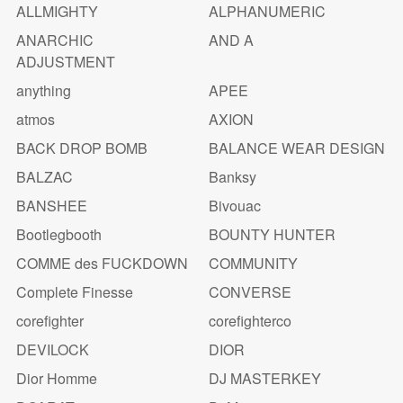
ALLMIGHTY
ALPHANUMERIC
ANARCHIC
AND A
ADJUSTMENT
anything
APEE
atmos
AXION
BACK DROP BOMB
BALANCE WEAR DESIGN
BALZAC
Banksy
BANSHEE
Bivouac
Bootlegbooth
BOUNTY HUNTER
COMME des FUCKDOWN
COMMUNITY
Complete Finesse
CONVERSE
corefighter
corefighterco
DEVILOCK
DIOR
Dior Homme
DJ MASTERKEY