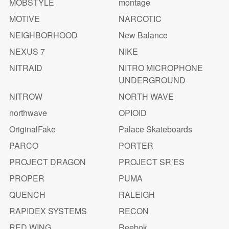
MOBSTYLE
montage
MOTIVE
NARCOTIC
NEIGHBORHOOD
New Balance
NEXUS 7
NIKE
NITRAID
NITRO MICROPHONE
UNDERGROUND
NITROW
NORTH WAVE
northwave
OPIOID
OriginalFake
Palace Skateboards
PARCO
PORTER
PROJECT DRAGON
PROJECT SR’ES
PROPER
PUMA
QUENCH
RALEIGH
RAPIDEX SYSTEMS
RECON
RED WING
Reebok