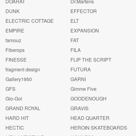
DOARAT
Dr.Martens
DUNK
EFFECTOR
ELECTRIC COTTAGE
ELT
EMPIRE
EXPANSION
famouz
FAT
Fiberops
FILA
FINESSE
FLIP THE SCRIPT
fragment design
FUTURA
Gallery1950
GARNI
GFS
Gimme Five
Gio-Goi
GOODENOUGH
GRAND ROYAL
GRAVIS
HARD HIT
HEAD QUARTER
HECTIC
HEROIN SKATEBOARDS