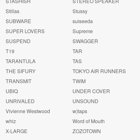
STASHISH
STEREO SPEAKER
Stillas
Stussy
SUBWARE
suiseeda
SUPER LOVERS
Supreme
SUSPEND
SWAGGER
T19
TAR
TARANTULA
TAS
THE SIFURY
TOKYO AIR RUNNERS
TRANSMIT
TWIM
UBIQ
UNDER COVER
UNRIVALED
UNSOUND
Vivienne Westwood
w)taps
whiz
Word of Mouth
X-LARGE
ZOZOTOWN