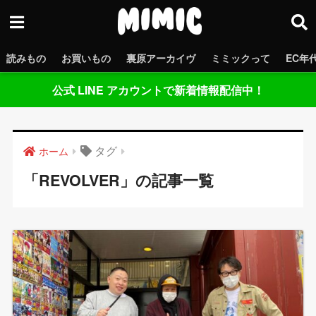
読みもの
お買いもの
裏原アーカイヴ
ミミックって
EC年
公式 LINE アカウントで新着情報配信中！
タグ
ホーム
「REVOLVER」の記事一覧