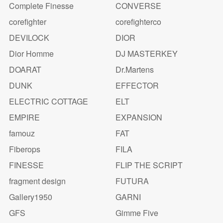
Complete Finesse
CONVERSE
corefighter
corefighterco
DEVILOCK
DIOR
Dior Homme
DJ MASTERKEY
DOARAT
Dr.Martens
DUNK
EFFECTOR
ELECTRIC COTTAGE
ELT
EMPIRE
EXPANSION
famouz
FAT
Fiberops
FILA
FINESSE
FLIP THE SCRIPT
fragment design
FUTURA
Gallery1950
GARNI
GFS
Gimme Five