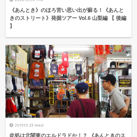
《あんとき》のほろ苦い思い出が蘇る！《あんと
きのストリート》発掘ツアー Vol.6 山梨編 【 後編
】
2019.10.23 Wed
此処は北関東のエルドラドか！？ 《あんときのス