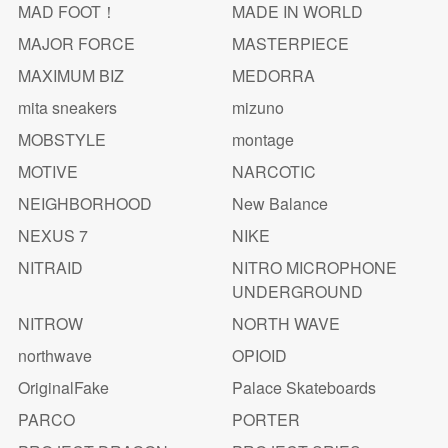
MAD FOOT！
MADE IN WORLD
MAJOR FORCE
MASTERPIECE
MAXIMUM BIZ
MEDORRA
mita sneakers
mizuno
MOBSTYLE
montage
MOTIVE
NARCOTIC
NEIGHBORHOOD
New Balance
NEXUS 7
NIKE
NITRAID
NITRO MICROPHONE
UNDERGROUND
NITROW
NORTH WAVE
northwave
OPIOID
OriginalFake
Palace Skateboards
PARCO
PORTER