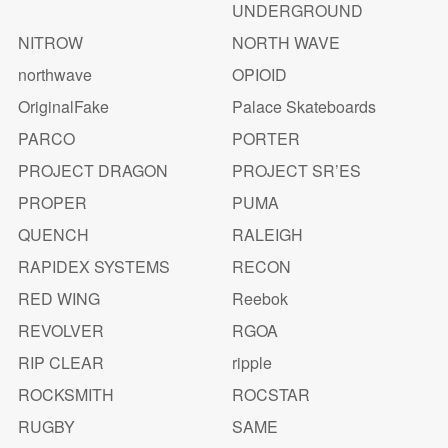
UNDERGROUND
NITROW
NORTH WAVE
northwave
OPIOID
OriginalFake
Palace Skateboards
PARCO
PORTER
PROJECT DRAGON
PROJECT SR’ES
PROPER
PUMA
QUENCH
RALEIGH
RAPIDEX SYSTEMS
RECON
RED WING
Reebok
REVOLVER
RGOA
RIP CLEAR
ripple
ROCKSMITH
ROCSTAR
RUGBY
SAME