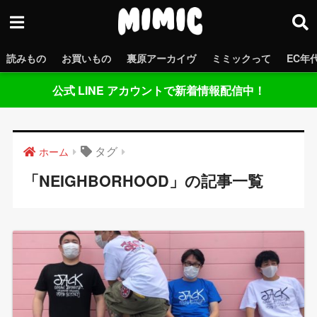
読みもの
お買いもの
裏原アーカイヴ
ミミックって
EC年
公式 LINE アカウントで新着情報配信中！
タグ
ホーム
「NEIGHBORHOOD」の記事一覧