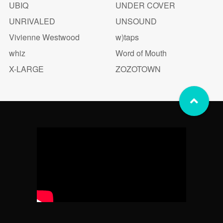
UBIQ
UNDER COVER
UNRIVALED
UNSOUND
Vivienne Westwood
w)taps
whiz
Word of Mouth
X-LARGE
ZOZOTOWN