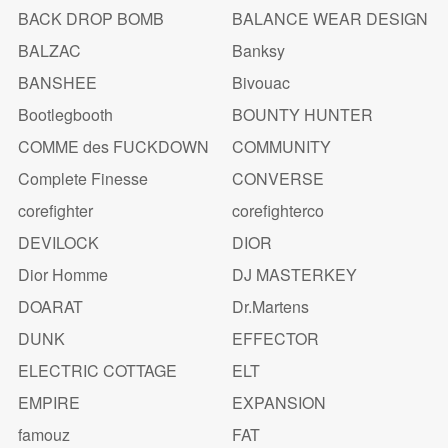
BACK DROP BOMB
BALANCE WEAR DESIGN
BALZAC
Banksy
BANSHEE
Bivouac
Bootlegbooth
BOUNTY HUNTER
COMME des FUCKDOWN
COMMUNITY
Complete Finesse
CONVERSE
corefighter
corefighterco
DEVILOCK
DIOR
Dior Homme
DJ MASTERKEY
DOARAT
Dr.Martens
DUNK
EFFECTOR
ELECTRIC COTTAGE
ELT
EMPIRE
EXPANSION
famouz
FAT