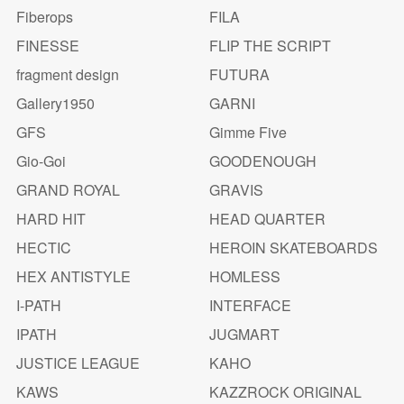
Fiberops
FILA
FINESSE
FLIP THE SCRIPT
fragment design
FUTURA
Gallery1950
GARNI
GFS
Gimme Five
Gio-Goi
GOODENOUGH
GRAND ROYAL
GRAVIS
HARD HIT
HEAD QUARTER
HECTIC
HEROIN SKATEBOARDS
HEX ANTISTYLE
HOMLESS
I-PATH
INTERFACE
IPATH
JUGMART
JUSTICE LEAGUE
KAHO
KAWS
KAZZROCK ORIGINAL