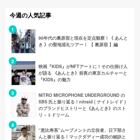
今週の人気記事
90年代の裏原宿と現在を定点観察！《 あんと
き 》の聖地巡礼ツアー！ 【 裏原宿 】編
映画『KIDS』がNFTアートに！その仕掛け人
が語る 《あんとき》前夜の東京カルチャーと
『KIDS』の魅力
NITRO MICROPHONE UNDERGROUND の
XBS 氏と振り返る！nitraid ( ナイトレイド )
のブランドヒストリーと《あんとき》のスト
リ－トドリーム
“恵比寿系”ムーブメントの立役者、日下部さ
んと振り返る！マックダディー成功の秘訣と