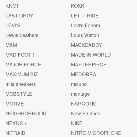
KNOT
KOKK
LAST ORGY
LET IT RIDE
LEVI'S
Levi's Fenom
Lewis Leathers
Louis Vuitton
M&M
MACKDADDY
MAD FOOT！
MADE IN WORLD
MAJOR FORCE
MASTERPIECE
MAXIMUM BIZ
MEDORRA
mita sneakers
mizuno
MOBSTYLE
montage
MOTIVE
NARCOTIC
NEIGHBORHOOD
New Balance
NEXUS 7
NIKE
NITRAID
NITRO MICROPHONE