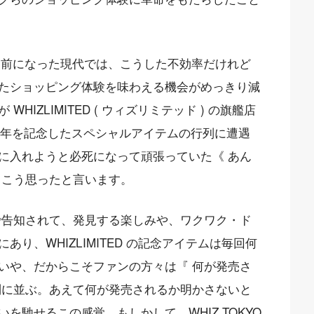
当たり前になった現代では、こうした不効率だけれど
たショッピング体験を味わえる機会がめっきり減
IZLIMITED ( ウィズリミテッド ) の旗艦店
 の20周年を記念したスペシャルアイテムの行列に遭遇
に入れようと必死になって頑張っていた《 あん
、こう思ったと言います。
Sで告知されて、発見する楽しみや、ワクワク・ド
り、WHIZLIMITED の記念アイテムは毎回何
いや、だからこそファンの方々は『 何が発売さ
列に並ぶ。あえて何が発売されるか明かさないと
を馳せるこの感覚。もしかして、WHIZ TOKYO