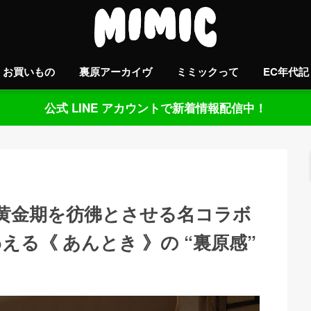
お買いもの
裏原アーカイヴ
ミミックって
EC年代記
公式 LINE アカウントで新着情報配信中！
黄金期を彷彿とさせる名コラボ
味わえる《 あんとき 》の “裏原感”