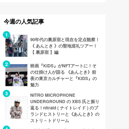
今週の人気記事
90年代の裏原宿と現在を定点観察！
《 あんとき 》の聖地巡礼ツアー！
【 裏原宿 】編
映画『KIDS』がNFTアートに！そ
の仕掛け人が語る 《あんとき》前
夜の東京カルチャーと『KIDS』の
魅力
NITRO MICROPHONE
UNDERGROUND の XBS 氏と振り
返る！nitraid ( ナイトレイド ) のブ
ランドヒストリーと《あんとき》の
ストリ－トドリーム