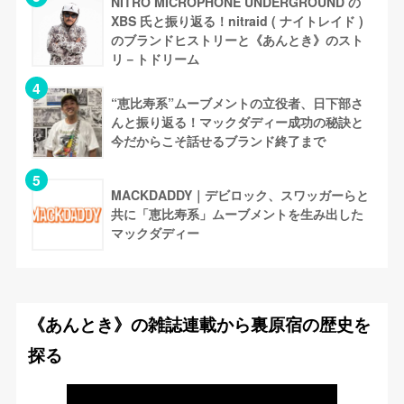
NITRO MICROPHONE UNDERGROUND の
XBS 氏と振り返る！nitraid ( ナイトレイド )
のブランドヒストリーと《あんとき》のスト
リ－トドリーム
“恵比寿系”ムーブメントの立役者、日下部さ
んと振り返る！マックダディー成功の秘訣と
今だからこそ話せるブランド終了まで
MACKDADDY｜デビロック、スワッガーらと
共に「恵比寿系」ムーブメントを生み出した
マックダディー
《あんとき》の雑誌連載から裏原宿の歴史を
探る