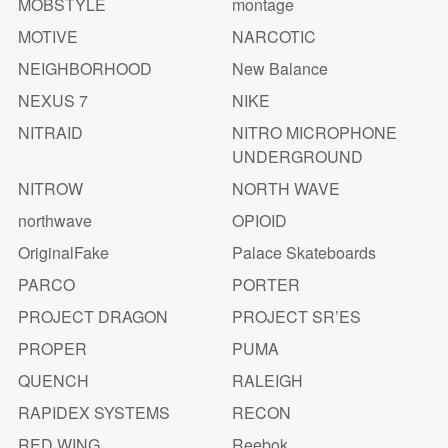
MOBSTYLE
montage
MOTIVE
NARCOTIC
NEIGHBORHOOD
New Balance
NEXUS 7
NIKE
NITRAID
NITRO MICROPHONE
UNDERGROUND
NITROW
NORTH WAVE
northwave
OPIOID
OriginalFake
Palace Skateboards
PARCO
PORTER
PROJECT DRAGON
PROJECT SR’ES
PROPER
PUMA
QUENCH
RALEIGH
RAPIDEX SYSTEMS
RECON
RED WING
Reebok