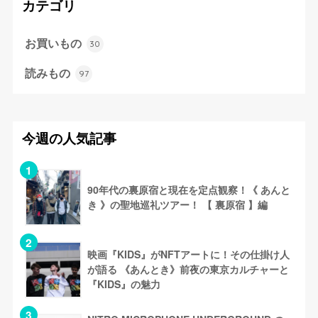
カテゴリ
お買いもの
30
読みもの
97
今週の人気記事
90年代の裏原宿と現在を定点観察！《 あんと
き 》の聖地巡礼ツアー！ 【 裏原宿 】編
映画『KIDS』がNFTアートに！その仕掛け人
が語る 《あんとき》前夜の東京カルチャーと
『KIDS』の魅力