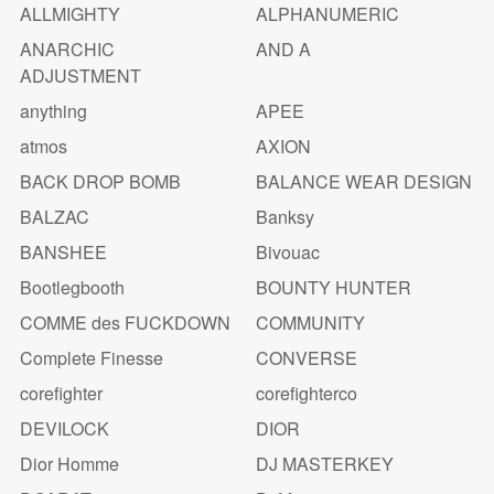
ALLMIGHTY
ALPHANUMERIC
ANARCHIC
AND A
ADJUSTMENT
anything
APEE
atmos
AXION
BACK DROP BOMB
BALANCE WEAR DESIGN
BALZAC
Banksy
BANSHEE
Bivouac
Bootlegbooth
BOUNTY HUNTER
COMME des FUCKDOWN
COMMUNITY
Complete Finesse
CONVERSE
corefighter
corefighterco
DEVILOCK
DIOR
Dior Homme
DJ MASTERKEY