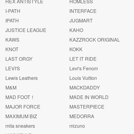
HEX ANTISTYLE
HOMLESS
I-PATH
INTERFACE
IPATH
JUGMART
JUSTICE LEAGUE
KAHO
KAWS
KAZZROCK ORIGINAL
KNOT
KOKK
LAST ORGY
LET IT RIDE
LEVI'S
Levi's Fenom
Lewis Leathers
Louis Vuitton
M&M
MACKDADDY
MAD FOOT！
MADE IN WORLD
MAJOR FORCE
MASTERPIECE
MAXIMUM BIZ
MEDORRA
mita sneakers
mizuno