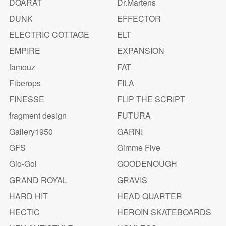
DOARAT
Dr.Martens
DUNK
EFFECTOR
ELECTRIC COTTAGE
ELT
EMPIRE
EXPANSION
famouz
FAT
Fiberops
FILA
FINESSE
FLIP THE SCRIPT
fragment design
FUTURA
Gallery1950
GARNI
GFS
Gimme Five
Gio-Goi
GOODENOUGH
GRAND ROYAL
GRAVIS
HARD HIT
HEAD QUARTER
HECTIC
HEROIN SKATEBOARDS