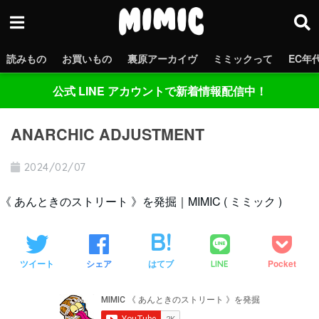
読みもの
お買いもの
裏原アーカイヴ
ミミックって
EC年
公式 LINE アカウントで新着情報配信中！
ANARCHIC ADJUSTMENT
2024/02/07
《 あんときのストリート 》を発掘｜MIMIC ( ミミック )
ツイート
シェア
はてブ
Pocket
LINE