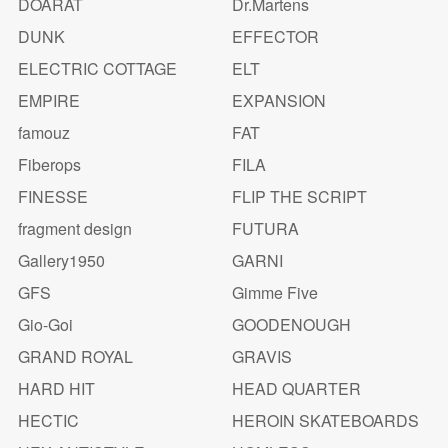
DOARAT
Dr.Martens
DUNK
EFFECTOR
ELECTRIC COTTAGE
ELT
EMPIRE
EXPANSION
famouz
FAT
Fiberops
FILA
FINESSE
FLIP THE SCRIPT
fragment design
FUTURA
Gallery1950
GARNI
GFS
Gimme Five
Gio-Goi
GOODENOUGH
GRAND ROYAL
GRAVIS
HARD HIT
HEAD QUARTER
HECTIC
HEROIN SKATEBOARDS