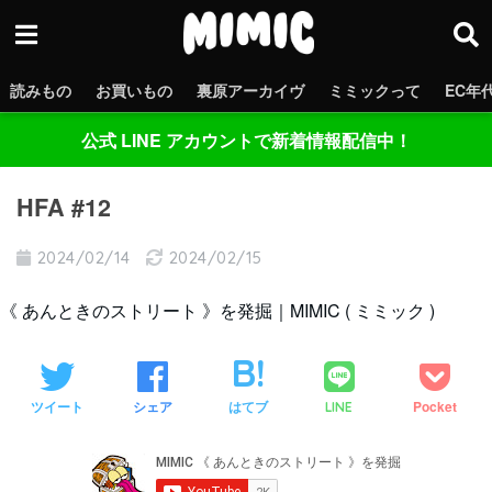
読みもの
お買いもの
裏原アーカイヴ
ミミックって
EC年
公式 LINE アカウントで新着情報配信中！
HFA #12
2024/02/14
2024/02/15
《 あんときのストリート 》を発掘｜MIMIC ( ミミック )
ツイート
シェア
はてブ
Pocket
LINE