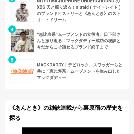
NITRO MICROPHONE UNDERGROUND の
XBS 氏と振り返る！nitraid ( ナイトレイド )
のブランドヒストリーと《あんとき》のスト
リ－トドリーム
“恵比寿系”ムーブメントの立役者、日下部さ
んと振り返る！マックダディー成功の秘訣と
今だからこそ話せるブランド終了まで
MACKDADDY｜デビロック、スワッガーらと
共に「恵比寿系」ムーブメントを生み出した
マックダディー
《あんとき》の雑誌連載から裏原宿の歴史を
探る