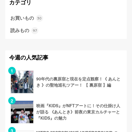
カテゴリ
お買いもの
30
読みもの
97
今週の人気記事
90年代の裏原宿と現在を定点観察！《 あんと
き 》の聖地巡礼ツアー！ 【 裏原宿 】編
映画『KIDS』がNFTアートに！その仕掛け人
が語る 《あんとき》前夜の東京カルチャーと
『KIDS』の魅力