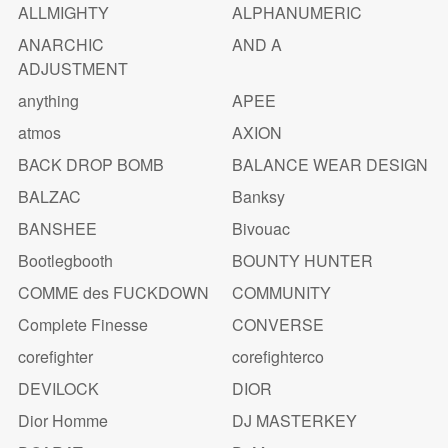
ALLMIGHTY
ALPHANUMERIC
ANARCHIC
AND A
ADJUSTMENT
anything
APEE
atmos
AXION
BACK DROP BOMB
BALANCE WEAR DESIGN
BALZAC
Banksy
BANSHEE
Bivouac
Bootlegbooth
BOUNTY HUNTER
COMME des FUCKDOWN
COMMUNITY
Complete Finesse
CONVERSE
corefighter
corefighterco
DEVILOCK
DIOR
Dior Homme
DJ MASTERKEY