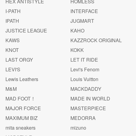
HEX ANTISTYLE
HOMLESS
I-PATH
INTERFACE
IPATH
JUGMART
JUSTICE LEAGUE
KAHO
KAWS
KAZZROCK ORIGINAL
KNOT
KOKK
LAST ORGY
LET IT RIDE
LEVI'S
Levi's Fenom
Lewis Leathers
Louis Vuitton
M&M
MACKDADDY
MAD FOOT！
MADE IN WORLD
MAJOR FORCE
MASTERPIECE
MAXIMUM BIZ
MEDORRA
mita sneakers
mizuno