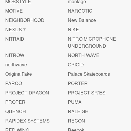
MOBSTYLE
montage
MOTIVE
NARCOTIC
NEIGHBORHOOD
New Balance
NEXUS 7
NIKE
NITRAID
NITRO MICROPHONE
UNDERGROUND
NITROW
NORTH WAVE
northwave
OPIOID
OriginalFake
Palace Skateboards
PARCO
PORTER
PROJECT DRAGON
PROJECT SR’ES
PROPER
PUMA
QUENCH
RALEIGH
RAPIDEX SYSTEMS
RECON
RED WING
Reebok