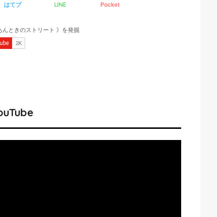
はてブ
Pocket
LINE
ouTube