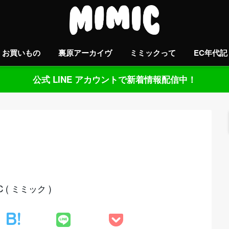
お買いもの
裏原アーカイヴ
ミミックって
EC年代記
公式 LINE アカウントで新着情報配信中！
( ミミック )