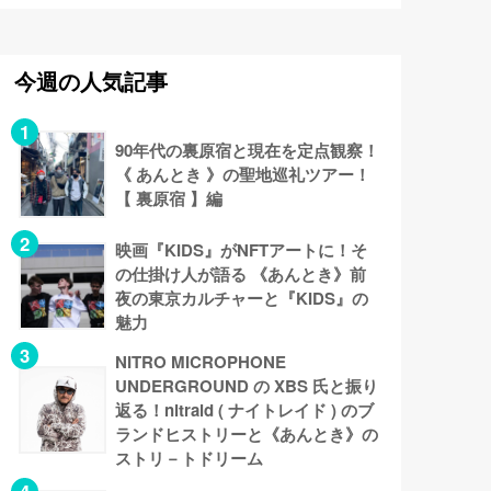
今週の人気記事
90年代の裏原宿と現在を定点観察！
《 あんとき 》の聖地巡礼ツアー！
【 裏原宿 】編
映画『KIDS』がNFTアートに！そ
の仕掛け人が語る 《あんとき》前
夜の東京カルチャーと『KIDS』の
魅力
NITRO MICROPHONE
UNDERGROUND の XBS 氏と振り
返る！nitraid ( ナイトレイド ) のブ
ランドヒストリーと《あんとき》の
ストリ－トドリーム