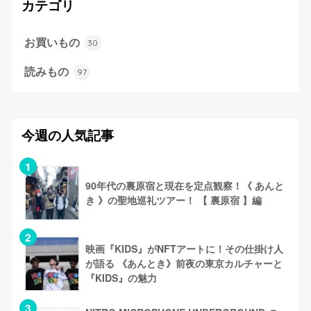
カテゴリ
お買いもの
30
読みもの
97
今週の人気記事
90年代の裏原宿と現在を定点観察！《 あんと
き 》の聖地巡礼ツアー！ 【 裏原宿 】編
映画『KIDS』がNFTアートに！その仕掛け人
が語る 《あんとき》前夜の東京カルチャーと
『KIDS』の魅力