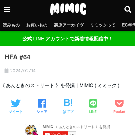
読みもの
お買いもの
裏原アーカイヴ
ミミックって
EC年
公式 LINE アカウントで新着情報配信中！
HFA #64
2024/02/14
《 あんときのストリート 》を発掘｜MIMIC ( ミミック )
ツイート
シェア
はてブ
Pocket
LINE