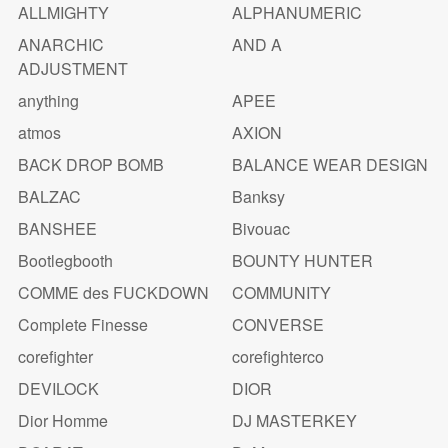
ALLMIGHTY
ALPHANUMERIC
ANARCHIC
AND A
ADJUSTMENT
anything
APEE
atmos
AXION
BACK DROP BOMB
BALANCE WEAR DESIGN
BALZAC
Banksy
BANSHEE
Bivouac
Bootlegbooth
BOUNTY HUNTER
COMME des FUCKDOWN
COMMUNITY
Complete Finesse
CONVERSE
corefighter
corefighterco
DEVILOCK
DIOR
Dior Homme
DJ MASTERKEY