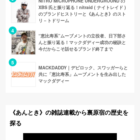
NITRO MICROPHONE UNDERGROUND の
XBS 氏と振り返る！nitraid ( ナイトレイド )
のブランドヒストリーと《あんとき》のスト
リ－トドリーム
“恵比寿系”ムーブメントの立役者、日下部さ
んと振り返る！マックダディー成功の秘訣と
今だからこそ話せるブランド終了まで
MACKDADDY｜デビロック、スワッガーらと
共に「恵比寿系」ムーブメントを生み出した
マックダディー
《あんとき》の雑誌連載から裏原宿の歴史を
探る