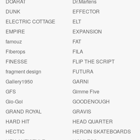
DOARAT
Dr.Martens
DUNK
EFFECTOR
ELECTRIC COTTAGE
ELT
EMPIRE
EXPANSION
famouz
FAT
Fiberops
FILA
FINESSE
FLIP THE SCRIPT
fragment design
FUTURA
Gallery1950
GARNI
GFS
Gimme Five
Gio-Goi
GOODENOUGH
GRAND ROYAL
GRAVIS
HARD HIT
HEAD QUARTER
HECTIC
HEROIN SKATEBOARDS