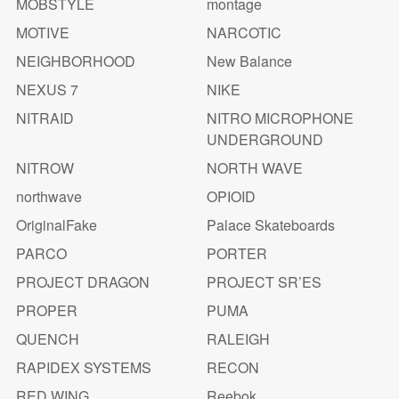
MOBSTYLE
montage
MOTIVE
NARCOTIC
NEIGHBORHOOD
New Balance
NEXUS 7
NIKE
NITRAID
NITRO MICROPHONE
UNDERGROUND
NITROW
NORTH WAVE
northwave
OPIOID
OriginalFake
Palace Skateboards
PARCO
PORTER
PROJECT DRAGON
PROJECT SR’ES
PROPER
PUMA
QUENCH
RALEIGH
RAPIDEX SYSTEMS
RECON
RED WING
Reebok