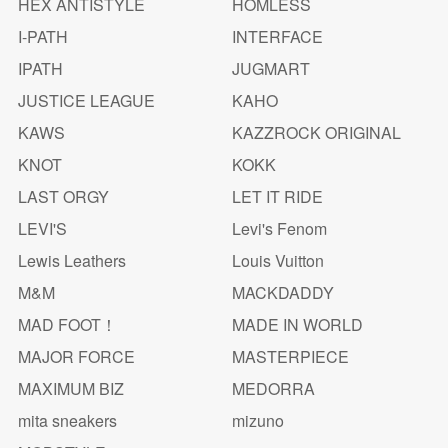
HEX ANTISTYLE
HOMLESS
I-PATH
INTERFACE
IPATH
JUGMART
JUSTICE LEAGUE
KAHO
KAWS
KAZZROCK ORIGINAL
KNOT
KOKK
LAST ORGY
LET IT RIDE
LEVI'S
Levi's Fenom
Lewis Leathers
Louis Vuitton
M&M
MACKDADDY
MAD FOOT！
MADE IN WORLD
MAJOR FORCE
MASTERPIECE
MAXIMUM BIZ
MEDORRA
mita sneakers
mizuno