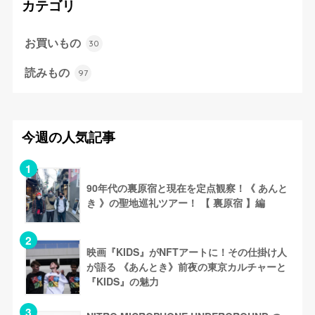
カテゴリ
お買いもの
30
読みもの
97
今週の人気記事
90年代の裏原宿と現在を定点観察！《 あんと
き 》の聖地巡礼ツアー！ 【 裏原宿 】編
映画『KIDS』がNFTアートに！その仕掛け人
が語る 《あんとき》前夜の東京カルチャーと
『KIDS』の魅力