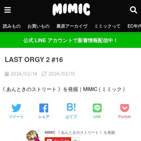
読みもの
お買いもの
裏原アーカイヴ
ミミックって
EC年
公式 LINE アカウントで新着情報配信中！
LAST ORGY 2 #16
2024/02/14
2024/02/15
《 あんときのストリート 》を発掘｜MIMIC ( ミミック )
ツイート
シェア
はてブ
Pocket
LINE