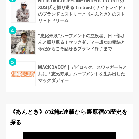
NITRO MICROPHONE UNDERGROUND の
XBS 氏と振り返る！nitraid ( ナイトレイド )
のブランドヒストリーと《あんとき》のスト
リ－トドリーム
“恵比寿系”ムーブメントの立役者、日下部さ
んと振り返る！マックダディー成功の秘訣と
今だからこそ話せるブランド終了まで
MACKDADDY｜デビロック、スワッガーらと
共に「恵比寿系」ムーブメントを生み出した
マックダディー
《あんとき》の雑誌連載から裏原宿の歴史を
探る