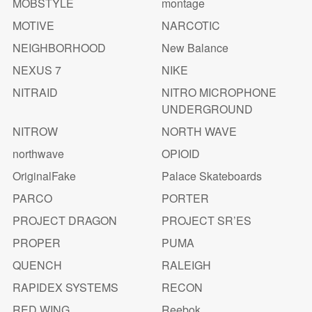
MOBSTYLE
montage
MOTIVE
NARCOTIC
NEIGHBORHOOD
New Balance
NEXUS 7
NIKE
NITRAID
NITRO MICROPHONE
UNDERGROUND
NITROW
NORTH WAVE
northwave
OPIOID
OriginalFake
Palace Skateboards
PARCO
PORTER
PROJECT DRAGON
PROJECT SR’ES
PROPER
PUMA
QUENCH
RALEIGH
RAPIDEX SYSTEMS
RECON
RED WING
Reebok