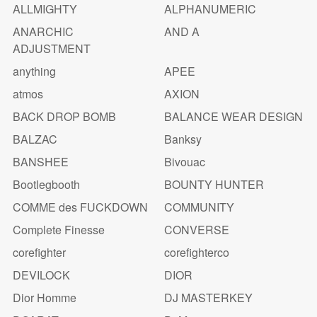
ALLMIGHTY
ALPHANUMERIC
ANARCHIC
AND A
ADJUSTMENT
anything
APEE
atmos
AXION
BACK DROP BOMB
BALANCE WEAR DESIGN
BALZAC
Banksy
BANSHEE
Bivouac
Bootlegbooth
BOUNTY HUNTER
COMME des FUCKDOWN
COMMUNITY
Complete Finesse
CONVERSE
corefighter
corefighterco
DEVILOCK
DIOR
Dior Homme
DJ MASTERKEY