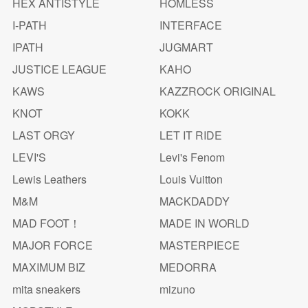
HEX ANTISTYLE
HOMLESS
I-PATH
INTERFACE
IPATH
JUGMART
JUSTICE LEAGUE
KAHO
KAWS
KAZZROCK ORIGINAL
KNOT
KOKK
LAST ORGY
LET IT RIDE
LEVI'S
Levi's Fenom
Lewis Leathers
Louis Vuitton
M&M
MACKDADDY
MAD FOOT！
MADE IN WORLD
MAJOR FORCE
MASTERPIECE
MAXIMUM BIZ
MEDORRA
mita sneakers
mizuno