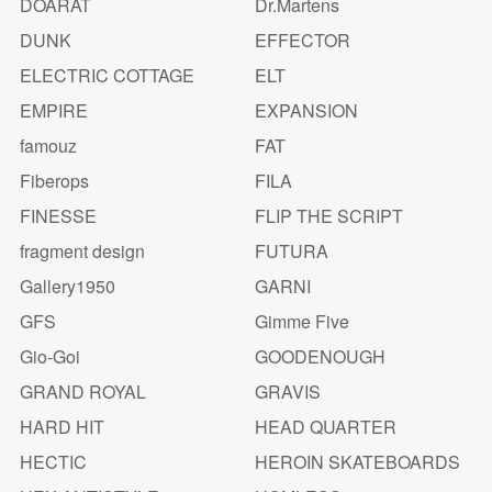
DOARAT
Dr.Martens
DUNK
EFFECTOR
ELECTRIC COTTAGE
ELT
EMPIRE
EXPANSION
famouz
FAT
Fiberops
FILA
FINESSE
FLIP THE SCRIPT
fragment design
FUTURA
Gallery1950
GARNI
GFS
Gimme Five
Gio-Goi
GOODENOUGH
GRAND ROYAL
GRAVIS
HARD HIT
HEAD QUARTER
HECTIC
HEROIN SKATEBOARDS