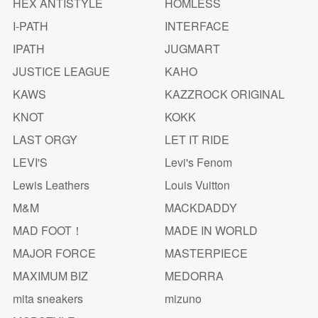
HEX ANTISTYLE
HOMLESS
I-PATH
INTERFACE
IPATH
JUGMART
JUSTICE LEAGUE
KAHO
KAWS
KAZZROCK ORIGINAL
KNOT
KOKK
LAST ORGY
LET IT RIDE
LEVI'S
Levi's Fenom
Lewis Leathers
Louis Vuitton
M&M
MACKDADDY
MAD FOOT！
MADE IN WORLD
MAJOR FORCE
MASTERPIECE
MAXIMUM BIZ
MEDORRA
mita sneakers
mizuno