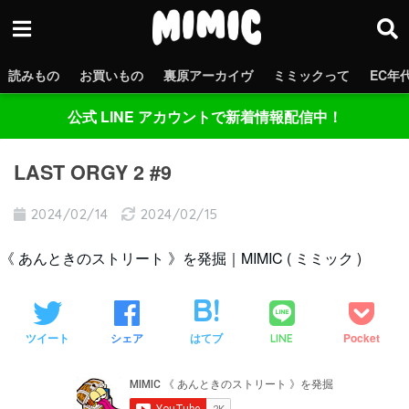
読みもの
お買いもの
裏原アーカイヴ
ミミックって
EC年
公式 LINE アカウントで新着情報配信中！
LAST ORGY 2 #9
2024/02/14
2024/02/15
《 あんときのストリート 》を発掘｜MIMIC ( ミミック )
ツイート
シェア
はてブ
Pocket
LINE