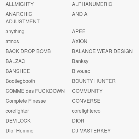
ALLMIGHTY
ALPHANUMERIC
ANARCHIC
AND A
ADJUSTMENT
anything
APEE
atmos
AXION
BACK DROP BOMB
BALANCE WEAR DESIGN
BALZAC
Banksy
BANSHEE
Bivouac
Bootlegbooth
BOUNTY HUNTER
COMME des FUCKDOWN
COMMUNITY
Complete Finesse
CONVERSE
corefighter
corefighterco
DEVILOCK
DIOR
Dior Homme
DJ MASTERKEY