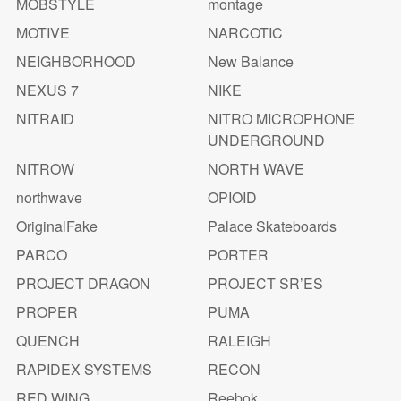
MOBSTYLE
montage
MOTIVE
NARCOTIC
NEIGHBORHOOD
New Balance
NEXUS 7
NIKE
NITRAID
NITRO MICROPHONE
UNDERGROUND
NITROW
NORTH WAVE
northwave
OPIOID
OriginalFake
Palace Skateboards
PARCO
PORTER
PROJECT DRAGON
PROJECT SR’ES
PROPER
PUMA
QUENCH
RALEIGH
RAPIDEX SYSTEMS
RECON
RED WING
Reebok