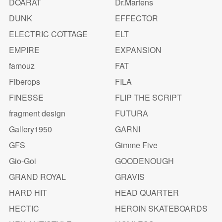
DOARAT
Dr.Martens
DUNK
EFFECTOR
ELECTRIC COTTAGE
ELT
EMPIRE
EXPANSION
famouz
FAT
Fiberops
FILA
FINESSE
FLIP THE SCRIPT
fragment design
FUTURA
Gallery1950
GARNI
GFS
Gimme Five
Gio-Goi
GOODENOUGH
GRAND ROYAL
GRAVIS
HARD HIT
HEAD QUARTER
HECTIC
HEROIN SKATEBOARDS