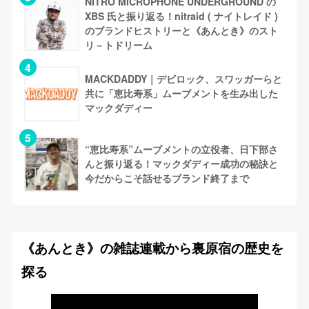
NITRO MICROPHONE UNDERGROUND の
XBS 氏と振り返る！nitraid ( ナイトレイド )
のブランドヒストリーと《あんとき》のスト
リ－トドリーム
MACKDADDY｜デビロック、スワッガーらと
共に「恵比寿系」ムーブメントを生み出した
マックダディー
“恵比寿系”ムーブメントの立役者、日下部さ
んと振り返る！マックダディー成功の秘訣と
今だからこそ話せるブランド終了まで
《あんとき》の雑誌連載から裏原宿の歴史を
探る