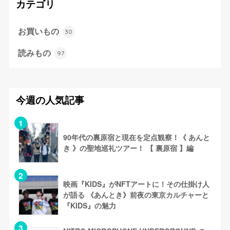
カテゴリ
お買いもの
30
読みもの
97
今週の人気記事
90年代の裏原宿と現在を定点観察！《 あんと
き 》の聖地巡礼ツアー！ 【 裏原宿 】編
映画『KIDS』がNFTアートに！その仕掛け人
が語る 《あんとき》前夜の東京カルチャーと
『KIDS』の魅力