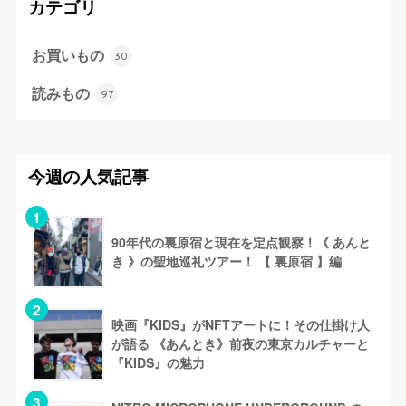
カテゴリ
お買いもの
30
読みもの
97
今週の人気記事
90年代の裏原宿と現在を定点観察！《 あんと
き 》の聖地巡礼ツアー！ 【 裏原宿 】編
映画『KIDS』がNFTアートに！その仕掛け人
が語る 《あんとき》前夜の東京カルチャーと
『KIDS』の魅力