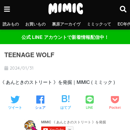
読みもの
お買いもの
裏原アーカイヴ
ミミックって
EC年
公式 LINE アカウントで新着情報配信中！
TEENAGE WOLF
2024/01/31
《 あんときのストリート 》を発掘｜MIMIC ( ミミック )
ツイート
シェア
はてブ
Pocket
LINE