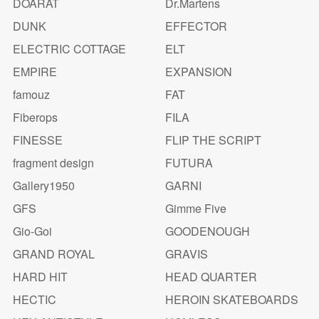
DOARAT
Dr.Martens
DUNK
EFFECTOR
ELECTRIC COTTAGE
ELT
EMPIRE
EXPANSION
famouz
FAT
Fiberops
FILA
FINESSE
FLIP THE SCRIPT
fragment design
FUTURA
Gallery1950
GARNI
GFS
Gimme Five
Gio-Goi
GOODENOUGH
GRAND ROYAL
GRAVIS
HARD HIT
HEAD QUARTER
HECTIC
HEROIN SKATEBOARDS