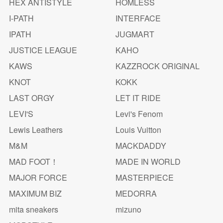
HEX ANTISTYLE
HOMLESS
I-PATH
INTERFACE
IPATH
JUGMART
JUSTICE LEAGUE
KAHO
KAWS
KAZZROCK ORIGINAL
KNOT
KOKK
LAST ORGY
LET IT RIDE
LEVI'S
Levi's Fenom
Lewis Leathers
Louis Vuitton
M&M
MACKDADDY
MAD FOOT！
MADE IN WORLD
MAJOR FORCE
MASTERPIECE
MAXIMUM BIZ
MEDORRA
mita sneakers
mizuno