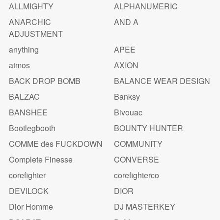
ALLMIGHTY
ALPHANUMERIC
ANARCHIC
AND A
ADJUSTMENT
anything
APEE
atmos
AXION
BACK DROP BOMB
BALANCE WEAR DESIGN
BALZAC
Banksy
BANSHEE
Bivouac
Bootlegbooth
BOUNTY HUNTER
COMME des FUCKDOWN
COMMUNITY
Complete Finesse
CONVERSE
corefighter
corefighterco
DEVILOCK
DIOR
Dior Homme
DJ MASTERKEY