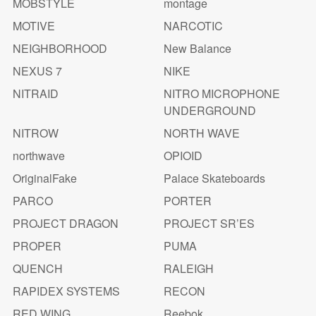
MOBSTYLE
montage
MOTIVE
NARCOTIC
NEIGHBORHOOD
New Balance
NEXUS 7
NIKE
NITRAID
NITRO MICROPHONE
UNDERGROUND
NITROW
NORTH WAVE
northwave
OPIOID
OriginalFake
Palace Skateboards
PARCO
PORTER
PROJECT DRAGON
PROJECT SR’ES
PROPER
PUMA
QUENCH
RALEIGH
RAPIDEX SYSTEMS
RECON
RED WING
Reebok