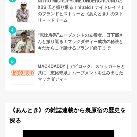
NITRO MICROPHONE UNDERGROUND の
XBS 氏と振り返る！nitraid ( ナイトレイド )
のブランドヒストリーと《あんとき》のスト
リ－トドリーム
“恵比寿系”ムーブメントの立役者、日下部さ
んと振り返る！マックダディー成功の秘訣と
今だからこそ話せるブランド終了まで
MACKDADDY｜デビロック、スワッガーらと
共に「恵比寿系」ムーブメントを生み出した
マックダディー
《あんとき》の雑誌連載から裏原宿の歴史を
探る