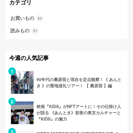
カテゴリ
お買いもの
30
読みもの
97
今週の人気記事
90年代の裏原宿と現在を定点観察！《 あんと
き 》の聖地巡礼ツアー！ 【 裏原宿 】編
映画『KIDS』がNFTアートに！その仕掛け人
が語る 《あんとき》前夜の東京カルチャーと
『KIDS』の魅力