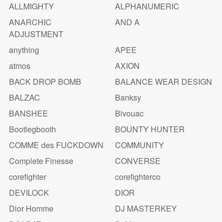
ALLMIGHTY
ALPHANUMERIC
ANARCHIC
AND A
ADJUSTMENT
anything
APEE
atmos
AXION
BACK DROP BOMB
BALANCE WEAR DESIGN
BALZAC
Banksy
BANSHEE
Bivouac
Bootlegbooth
BOUNTY HUNTER
COMME des FUCKDOWN
COMMUNITY
Complete Finesse
CONVERSE
corefighter
corefighterco
DEVILOCK
DIOR
Dior Homme
DJ MASTERKEY