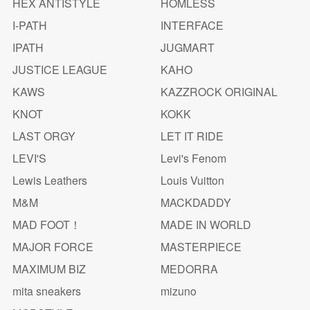
HEX ANTISTYLE
HOMLESS
I-PATH
INTERFACE
IPATH
JUGMART
JUSTICE LEAGUE
KAHO
KAWS
KAZZROCK ORIGINAL
KNOT
KOKK
LAST ORGY
LET IT RIDE
LEVI'S
Levi's Fenom
Lewis Leathers
Louis Vuitton
M&M
MACKDADDY
MAD FOOT！
MADE IN WORLD
MAJOR FORCE
MASTERPIECE
MAXIMUM BIZ
MEDORRA
mita sneakers
mizuno