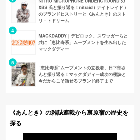
NITRO MICROPHONE UNDERGROUND の
XBS 氏と振り返る！nitraid ( ナイトレイド )
のブランドヒストリーと《あんとき》のスト
リ－トドリーム
MACKDADDY｜デビロック、スワッガーらと
共に「恵比寿系」ムーブメントを生み出した
マックダディー
“恵比寿系”ムーブメントの立役者、日下部さ
んと振り返る！マックダディー成功の秘訣と
今だからこそ話せるブランド終了まで
《あんとき》の雑誌連載から裏原宿の歴史を
探る