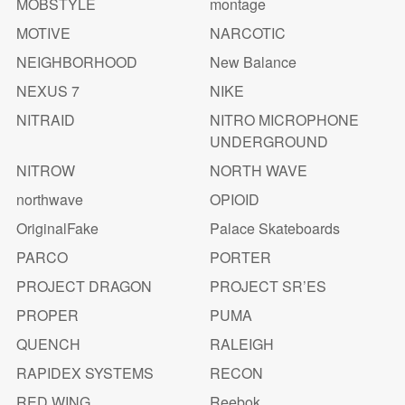
MOBSTYLE
montage
MOTIVE
NARCOTIC
NEIGHBORHOOD
New Balance
NEXUS 7
NIKE
NITRAID
NITRO MICROPHONE
UNDERGROUND
NITROW
NORTH WAVE
northwave
OPIOID
OriginalFake
Palace Skateboards
PARCO
PORTER
PROJECT DRAGON
PROJECT SR’ES
PROPER
PUMA
QUENCH
RALEIGH
RAPIDEX SYSTEMS
RECON
RED WING
Reebok