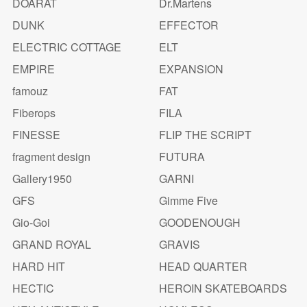
DOARAT
Dr.Martens
DUNK
EFFECTOR
ELECTRIC COTTAGE
ELT
EMPIRE
EXPANSION
famouz
FAT
Fiberops
FILA
FINESSE
FLIP THE SCRIPT
fragment design
FUTURA
Gallery1950
GARNI
GFS
Gimme Five
Gio-Goi
GOODENOUGH
GRAND ROYAL
GRAVIS
HARD HIT
HEAD QUARTER
HECTIC
HEROIN SKATEBOARDS