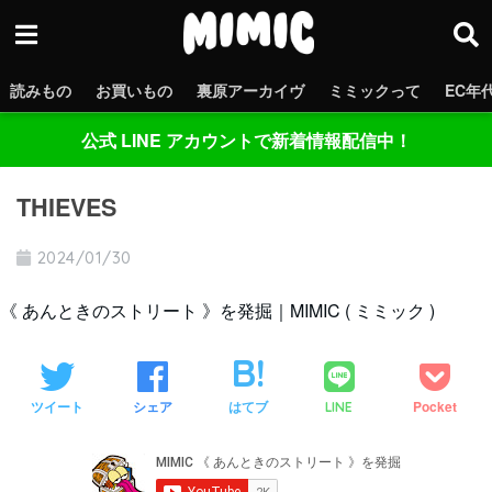
読みもの
お買いもの
裏原アーカイヴ
ミミックって
EC年
公式 LINE アカウントで新着情報配信中！
THIEVES
2024/01/30
《 あんときのストリート 》を発掘｜MIMIC ( ミミック )
ツイート
シェア
はてブ
Pocket
LINE