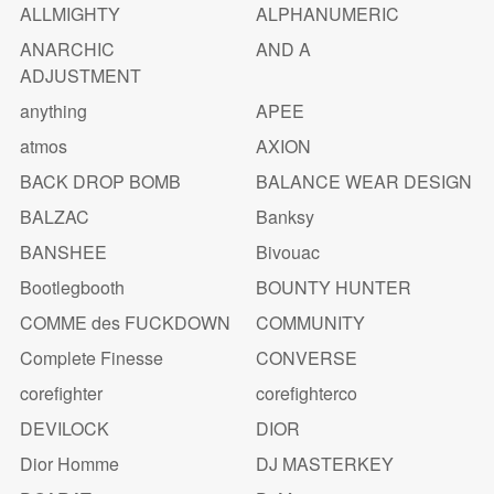
ALLMIGHTY
ALPHANUMERIC
ANARCHIC
AND A
ADJUSTMENT
anything
APEE
atmos
AXION
BACK DROP BOMB
BALANCE WEAR DESIGN
BALZAC
Banksy
BANSHEE
Bivouac
Bootlegbooth
BOUNTY HUNTER
COMME des FUCKDOWN
COMMUNITY
Complete Finesse
CONVERSE
corefighter
corefighterco
DEVILOCK
DIOR
Dior Homme
DJ MASTERKEY