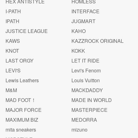
HEX ANTISTYLE
HOMLESS
I-PATH
INTERFACE
IPATH
JUGMART
JUSTICE LEAGUE
KAHO
KAWS
KAZZROCK ORIGINAL
KNOT
KOKK
LAST ORGY
LET IT RIDE
LEVI'S
Levi's Fenom
Lewis Leathers
Louis Vuitton
M&M
MACKDADDY
MAD FOOT！
MADE IN WORLD
MAJOR FORCE
MASTERPIECE
MAXIMUM BIZ
MEDORRA
mita sneakers
mizuno