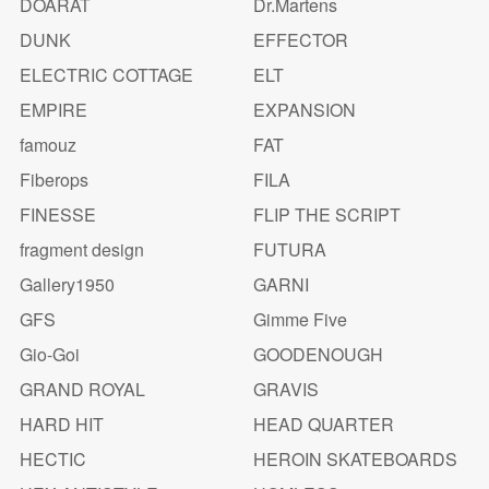
DOARAT
Dr.Martens
DUNK
EFFECTOR
ELECTRIC COTTAGE
ELT
EMPIRE
EXPANSION
famouz
FAT
Fiberops
FILA
FINESSE
FLIP THE SCRIPT
fragment design
FUTURA
Gallery1950
GARNI
GFS
Gimme Five
Gio-Goi
GOODENOUGH
GRAND ROYAL
GRAVIS
HARD HIT
HEAD QUARTER
HECTIC
HEROIN SKATEBOARDS