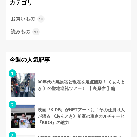
カテゴリ
お買いもの
30
読みもの
97
今週の人気記事
90年代の裏原宿と現在を定点観察！《 あんと
き 》の聖地巡礼ツアー！ 【 裏原宿 】編
映画『KIDS』がNFTアートに！その仕掛け人
が語る 《あんとき》前夜の東京カルチャーと
『KIDS』の魅力