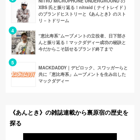
NITRO MICROPHONE UNDERGROUND の
XBS 氏と振り返る！nitraid ( ナイトレイド )
のブランドヒストリーと《あんとき》のスト
リ－トドリーム
“恵比寿系”ムーブメントの立役者、日下部さ
んと振り返る！マックダディー成功の秘訣と
今だからこそ話せるブランド終了まで
MACKDADDY｜デビロック、スワッガーらと
共に「恵比寿系」ムーブメントを生み出した
マックダディー
《あんとき》の雑誌連載から裏原宿の歴史を
探る