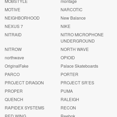
MOBSTYLE
montage
MOTIVE
NARCOTIC
NEIGHBORHOOD
New Balance
NEXUS 7
NIKE
NITRAID
NITRO MICROPHONE
UNDERGROUND
NITROW
NORTH WAVE
northwave
OPIOID
OriginalFake
Palace Skateboards
PARCO
PORTER
PROJECT DRAGON
PROJECT SR’ES
PROPER
PUMA
QUENCH
RALEIGH
RAPIDEX SYSTEMS
RECON
RED WING
Reebok