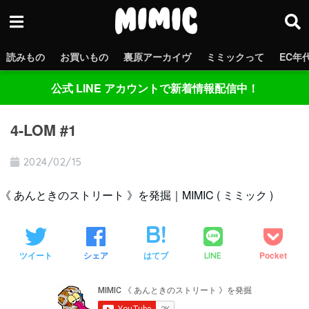
読みもの
お買いもの
裏原アーカイヴ
ミミックって
EC年
公式 LINE アカウントで新着情報配信中！
4-LOM #1
2024/02/15
《 あんときのストリート 》を発掘｜MIMIC ( ミミック )
ツイート
シェア
はてブ
Pocket
LINE