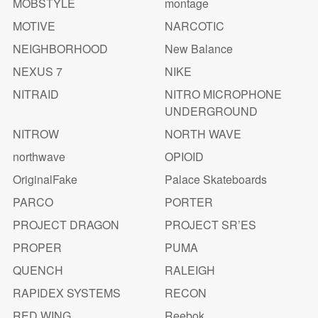
MOBSTYLE
montage
MOTIVE
NARCOTIC
NEIGHBORHOOD
New Balance
NEXUS 7
NIKE
NITRAID
NITRO MICROPHONE
UNDERGROUND
NITROW
NORTH WAVE
northwave
OPIOID
OriginalFake
Palace Skateboards
PARCO
PORTER
PROJECT DRAGON
PROJECT SR’ES
PROPER
PUMA
QUENCH
RALEIGH
RAPIDEX SYSTEMS
RECON
RED WING
Reebok