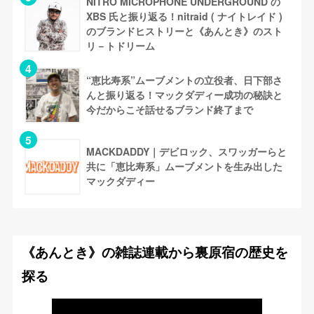
NITRO MICROPHONE UNDERGROUND の
XBS 氏と振り返る！nitraid ( ナイトレイド )
のブランドヒストリーと《あんとき》のスト
リ－トドリーム
“恵比寿系”ムーブメントの立役者、日下部さ
んと振り返る！マックダディー成功の秘訣と
今だからこそ話せるブランド終了まで
MACKDADDY｜デビロック、スワッガーらと
共に「恵比寿系」ムーブメントを生み出した
マックダディー
《あんとき》の雑誌連載から裏原宿の歴史を
探る