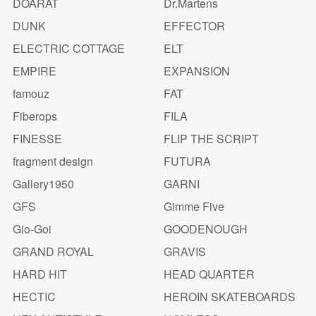
DOARAT
Dr.Martens
DUNK
EFFECTOR
ELECTRIC COTTAGE
ELT
EMPIRE
EXPANSION
famouz
FAT
Fiberops
FILA
FINESSE
FLIP THE SCRIPT
fragment design
FUTURA
Gallery1950
GARNI
GFS
Gimme Five
Gio-Goi
GOODENOUGH
GRAND ROYAL
GRAVIS
HARD HIT
HEAD QUARTER
HECTIC
HEROIN SKATEBOARDS