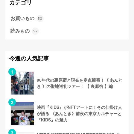
カテゴリ
お買いもの
30
読みもの
97
今週の人気記事
90年代の裏原宿と現在を定点観察！《 あんと
き 》の聖地巡礼ツアー！ 【 裏原宿 】編
映画『KIDS』がNFTアートに！その仕掛け人
が語る 《あんとき》前夜の東京カルチャーと
『KIDS』の魅力