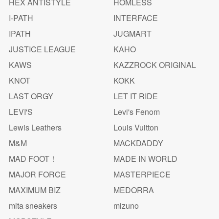
HEX ANTISTYLE
HOMLESS
I-PATH
INTERFACE
IPATH
JUGMART
JUSTICE LEAGUE
KAHO
KAWS
KAZZROCK ORIGINAL
KNOT
KOKK
LAST ORGY
LET IT RIDE
LEVI'S
Levi's Fenom
Lewis Leathers
Louis Vuitton
M&M
MACKDADDY
MAD FOOT！
MADE IN WORLD
MAJOR FORCE
MASTERPIECE
MAXIMUM BIZ
MEDORRA
mita sneakers
mizuno