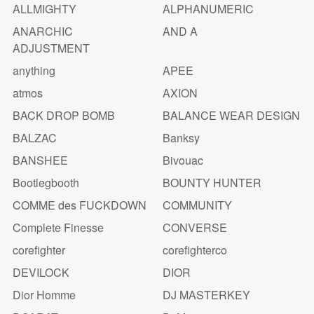
ALLMIGHTY
ALPHANUMERIC
ANARCHIC
AND A
ADJUSTMENT
anything
APEE
atmos
AXION
BACK DROP BOMB
BALANCE WEAR DESIGN
BALZAC
Banksy
BANSHEE
Bivouac
Bootlegbooth
BOUNTY HUNTER
COMME des FUCKDOWN
COMMUNITY
Complete Finesse
CONVERSE
corefighter
corefighterco
DEVILOCK
DIOR
Dior Homme
DJ MASTERKEY