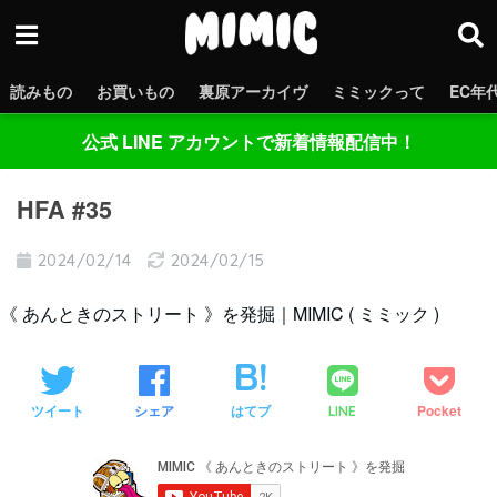
読みもの
お買いもの
裏原アーカイヴ
ミミックって
EC年
公式 LINE アカウントで新着情報配信中！
HFA #35
2024/02/14
2024/02/15
《 あんときのストリート 》を発掘｜MIMIC ( ミミック )
ツイート
シェア
はてブ
Pocket
LINE