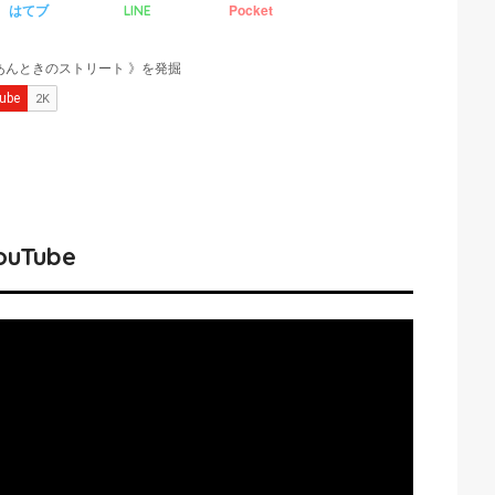
はてブ
Pocket
LINE
ouTube