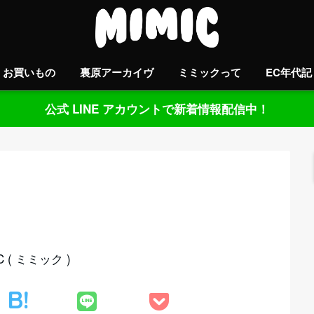
お買いもの
裏原アーカイヴ
ミミックって
EC年代記
公式 LINE アカウントで新着情報配信中！
( ミミック )