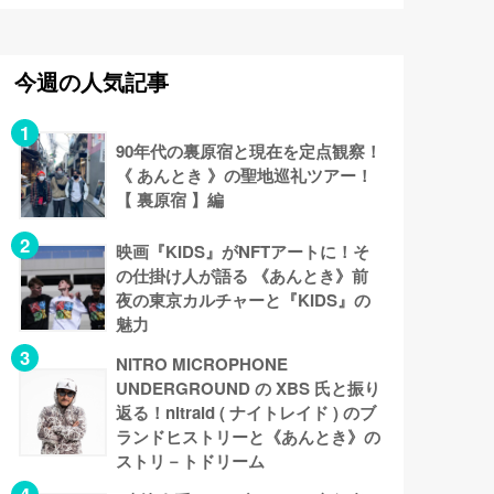
今週の人気記事
90年代の裏原宿と現在を定点観察！
《 あんとき 》の聖地巡礼ツアー！
【 裏原宿 】編
映画『KIDS』がNFTアートに！そ
の仕掛け人が語る 《あんとき》前
夜の東京カルチャーと『KIDS』の
魅力
NITRO MICROPHONE
UNDERGROUND の XBS 氏と振り
返る！nitraid ( ナイトレイド ) のブ
ランドヒストリーと《あんとき》の
ストリ－トドリーム