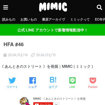
読みもの
お買いもの
裏原アーカイヴ
ミミックって
EC年
公式 LINE アカウントで新着情報配信中！
HFA #46
2024/02/14
2024/02/15
《 あんときのストリート 》を発掘｜MIMIC ( ミミック )
ツイート
シェア
はてブ
Pocket
LINE