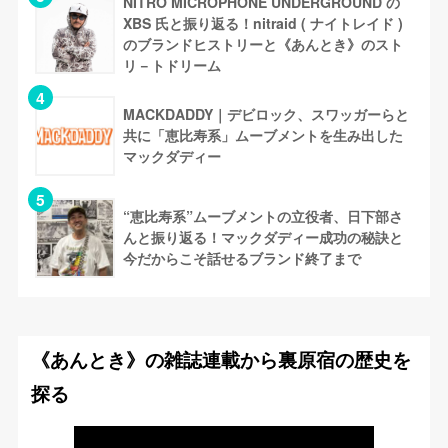
NITRO MICROPHONE UNDERGROUND の
XBS 氏と振り返る！nitraid ( ナイトレイド )
のブランドヒストリーと《あんとき》のスト
リ－トドリーム
MACKDADDY｜デビロック、スワッガーらと
共に「恵比寿系」ムーブメントを生み出した
マックダディー
“恵比寿系”ムーブメントの立役者、日下部さ
んと振り返る！マックダディー成功の秘訣と
今だからこそ話せるブランド終了まで
《あんとき》の雑誌連載から裏原宿の歴史を
探る