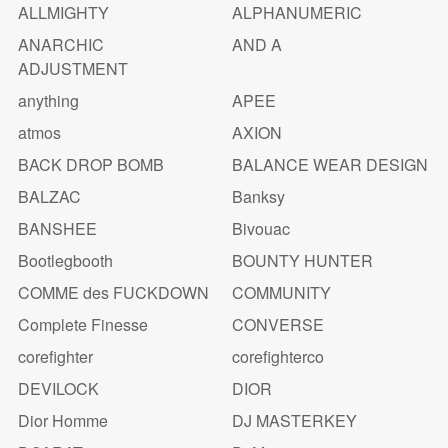
ALLMIGHTY
ALPHANUMERIC
ANARCHIC
AND A
ADJUSTMENT
anything
APEE
atmos
AXION
BACK DROP BOMB
BALANCE WEAR DESIGN
BALZAC
Banksy
BANSHEE
Bivouac
Bootlegbooth
BOUNTY HUNTER
COMME des FUCKDOWN
COMMUNITY
Complete Finesse
CONVERSE
corefighter
corefighterco
DEVILOCK
DIOR
Dior Homme
DJ MASTERKEY