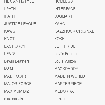
HEX ANTISTYLE
HOMLESS
I-PATH
INTERFACE
IPATH
JUGMART
JUSTICE LEAGUE
KAHO
KAWS
KAZZROCK ORIGINAL
KNOT
KOKK
LAST ORGY
LET IT RIDE
LEVI'S
Levi's Fenom
Lewis Leathers
Louis Vuitton
M&M
MACKDADDY
MAD FOOT！
MADE IN WORLD
MAJOR FORCE
MASTERPIECE
MAXIMUM BIZ
MEDORRA
mita sneakers
mizuno