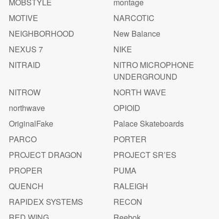
MOBSTYLE
montage
MOTIVE
NARCOTIC
NEIGHBORHOOD
New Balance
NEXUS 7
NIKE
NITRAID
NITRO MICROPHONE
UNDERGROUND
NITROW
NORTH WAVE
northwave
OPIOID
OriginalFake
Palace Skateboards
PARCO
PORTER
PROJECT DRAGON
PROJECT SR’ES
PROPER
PUMA
QUENCH
RALEIGH
RAPIDEX SYSTEMS
RECON
RED WING
Reebok