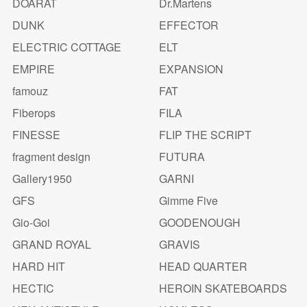
DOARAT
Dr.Martens
DUNK
EFFECTOR
ELECTRIC COTTAGE
ELT
EMPIRE
EXPANSION
famouz
FAT
Fiberops
FILA
FINESSE
FLIP THE SCRIPT
fragment design
FUTURA
Gallery1950
GARNI
GFS
Gimme Five
Gio-Goi
GOODENOUGH
GRAND ROYAL
GRAVIS
HARD HIT
HEAD QUARTER
HECTIC
HEROIN SKATEBOARDS