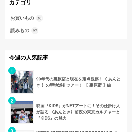
カテゴリ
お買いもの
30
読みもの
97
今週の人気記事
90年代の裏原宿と現在を定点観察！《 あんと
き 》の聖地巡礼ツアー！ 【 裏原宿 】編
映画『KIDS』がNFTアートに！その仕掛け人
が語る 《あんとき》前夜の東京カルチャーと
『KIDS』の魅力