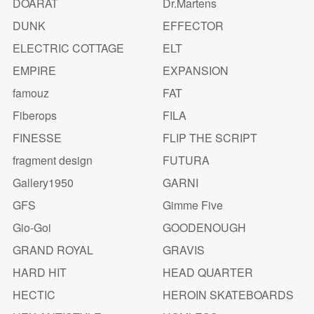
DOARAT
Dr.Martens
DUNK
EFFECTOR
ELECTRIC COTTAGE
ELT
EMPIRE
EXPANSION
famouz
FAT
Fiberops
FILA
FINESSE
FLIP THE SCRIPT
fragment design
FUTURA
Gallery1950
GARNI
GFS
Gimme Five
Gio-Goi
GOODENOUGH
GRAND ROYAL
GRAVIS
HARD HIT
HEAD QUARTER
HECTIC
HEROIN SKATEBOARDS