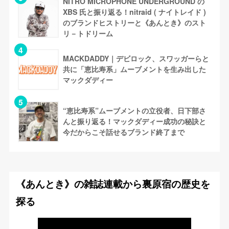
NITRO MICROPHONE UNDERGROUND の
XBS 氏と振り返る！nitraid ( ナイトレイド )
のブランドヒストリーと《あんとき》のスト
リ－トドリーム
MACKDADDY｜デビロック、スワッガーらと
共に「恵比寿系」ムーブメントを生み出した
マックダディー
“恵比寿系”ムーブメントの立役者、日下部さ
んと振り返る！マックダディー成功の秘訣と
今だからこそ話せるブランド終了まで
《あんとき》の雑誌連載から裏原宿の歴史を
探る