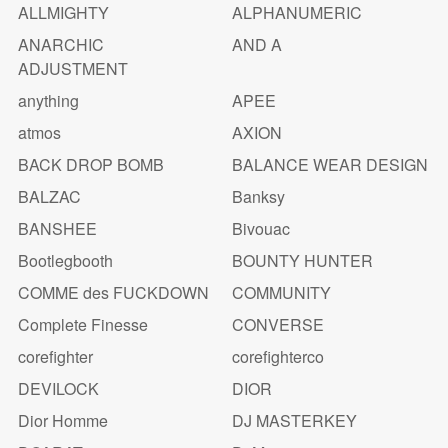
ALLMIGHTY
ALPHANUMERIC
ANARCHIC
AND A
ADJUSTMENT
anything
APEE
atmos
AXION
BACK DROP BOMB
BALANCE WEAR DESIGN
BALZAC
Banksy
BANSHEE
Bivouac
Bootlegbooth
BOUNTY HUNTER
COMME des FUCKDOWN
COMMUNITY
Complete Finesse
CONVERSE
corefighter
corefighterco
DEVILOCK
DIOR
Dior Homme
DJ MASTERKEY