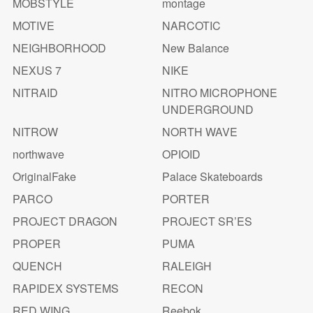
MOBSTYLE
montage
MOTIVE
NARCOTIC
NEIGHBORHOOD
New Balance
NEXUS 7
NIKE
NITRAID
NITRO MICROPHONE
UNDERGROUND
NITROW
NORTH WAVE
northwave
OPIOID
OriginalFake
Palace Skateboards
PARCO
PORTER
PROJECT DRAGON
PROJECT SR’ES
PROPER
PUMA
QUENCH
RALEIGH
RAPIDEX SYSTEMS
RECON
RED WING
Reebok