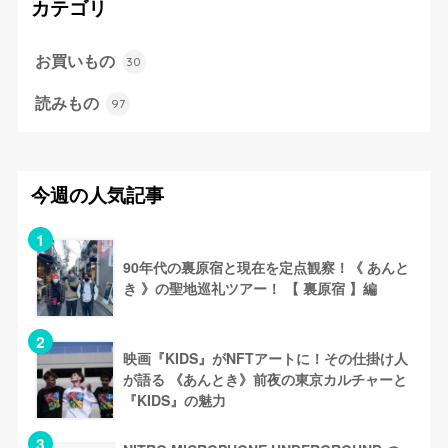
カテゴリ
お買いもの
30
読みもの
97
今週の人気記事
90年代の裏原宿と現在を定点観察！《 あんと
き 》の聖地巡礼ツアー！ 【 裏原宿 】編
映画『KIDS』がNFTアートに！その仕掛け人
が語る 《あんとき》前夜の東京カルチャーと
『KIDS』の魅力