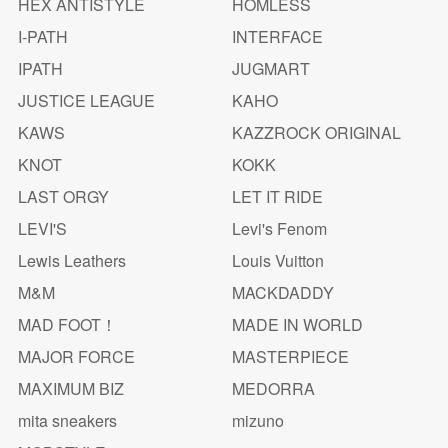
HEX ANTISTYLE
HOMLESS
I-PATH
INTERFACE
IPATH
JUGMART
JUSTICE LEAGUE
KAHO
KAWS
KAZZROCK ORIGINAL
KNOT
KOKK
LAST ORGY
LET IT RIDE
LEVI'S
Levi's Fenom
Lewis Leathers
Louis Vuitton
M&M
MACKDADDY
MAD FOOT！
MADE IN WORLD
MAJOR FORCE
MASTERPIECE
MAXIMUM BIZ
MEDORRA
mita sneakers
mizuno