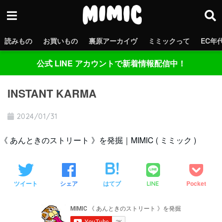
読みもの
お買いもの
裏原アーカイヴ
ミミックって
EC年
公式 LINE アカウントで新着情報配信中！
INSTANT KARMA
2024/01/31
《 あんときのストリート 》を発掘｜MIMIC ( ミミック )
ツイート
シェア
はてブ
Pocket
LINE