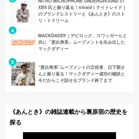
NITRO MICROPHONE UNDERGROUND の
XBS 氏と振り返る！nitraid ( ナイトレイド )
のブランドヒストリーと《あんとき》のスト
リ－トドリーム
MACKDADDY｜デビロック、スワッガーらと
共に「恵比寿系」ムーブメントを生み出した
マックダディー
“恵比寿系”ムーブメントの立役者、日下部さ
んと振り返る！マックダディー成功の秘訣と
今だからこそ話せるブランド終了まで
《あんとき》の雑誌連載から裏原宿の歴史を
探る