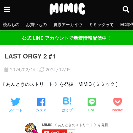
読みもの
お買いもの
裏原アーカイヴ
ミミックって
EC年
公式 LINE アカウントで新着情報配信中！
LAST ORGY 2 #1
2024/02/14
2024/02/15
《 あんときのストリート 》を発掘｜MIMIC ( ミミック )
ツイート
シェア
はてブ
Pocket
LINE