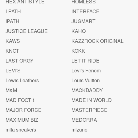
HEX ANTISTYLE
HOMLESS
I-PATH
INTERFACE
IPATH
JUGMART
JUSTICE LEAGUE
KAHO
KAWS
KAZZROCK ORIGINAL
KNOT
KOKK
LAST ORGY
LET IT RIDE
LEVI'S
Levi's Fenom
Lewis Leathers
Louis Vuitton
M&M
MACKDADDY
MAD FOOT！
MADE IN WORLD
MAJOR FORCE
MASTERPIECE
MAXIMUM BIZ
MEDORRA
mita sneakers
mizuno