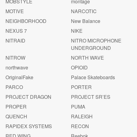
MOBSTYLE
montage
MOTIVE
NARCOTIC
NEIGHBORHOOD
New Balance
NEXUS 7
NIKE
NITRAID
NITRO MICROPHONE
UNDERGROUND
NITROW
NORTH WAVE
northwave
OPIOID
OriginalFake
Palace Skateboards
PARCO
PORTER
PROJECT DRAGON
PROJECT SR’ES
PROPER
PUMA
QUENCH
RALEIGH
RAPIDEX SYSTEMS
RECON
RED WING
Reebok