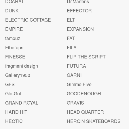
DOARAT
Dr.Martens
DUNK
EFFECTOR
ELECTRIC COTTAGE
ELT
EMPIRE
EXPANSION
famouz
FAT
Fiberops
FILA
FINESSE
FLIP THE SCRIPT
fragment design
FUTURA
Gallery1950
GARNI
GFS
Gimme Five
Gio-Goi
GOODENOUGH
GRAND ROYAL
GRAVIS
HARD HIT
HEAD QUARTER
HECTIC
HEROIN SKATEBOARDS