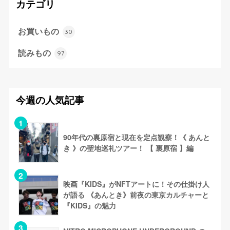
カテゴリ
お買いもの
30
読みもの
97
今週の人気記事
90年代の裏原宿と現在を定点観察！《 あんと
き 》の聖地巡礼ツアー！ 【 裏原宿 】編
映画『KIDS』がNFTアートに！その仕掛け人
が語る 《あんとき》前夜の東京カルチャーと
『KIDS』の魅力