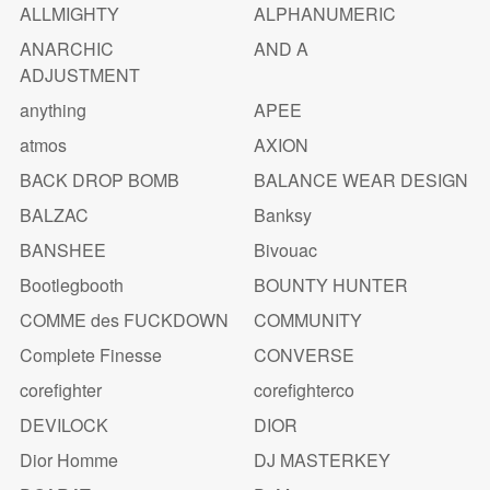
ALLMIGHTY
ALPHANUMERIC
ANARCHIC
AND A
ADJUSTMENT
anything
APEE
atmos
AXION
BACK DROP BOMB
BALANCE WEAR DESIGN
BALZAC
Banksy
BANSHEE
Bivouac
Bootlegbooth
BOUNTY HUNTER
COMME des FUCKDOWN
COMMUNITY
Complete Finesse
CONVERSE
corefighter
corefighterco
DEVILOCK
DIOR
Dior Homme
DJ MASTERKEY