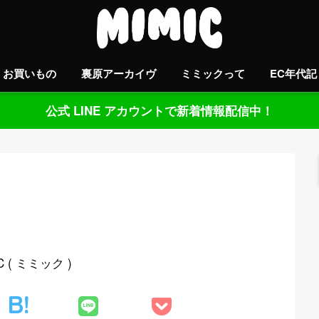
お買いもの
裏原アーカイヴ
ミミックって
EC年代記
公式 LINE アカウントで新着情報配信中！
( ミミック )