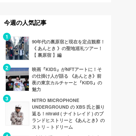
今週の人気記事
90年代の裏原宿と現在を定点観察！
《 あんとき 》の聖地巡礼ツアー！
【 裏原宿 】編
映画『KIDS』がNFTアートに！そ
の仕掛け人が語る 《あんとき》前
夜の東京カルチャーと『KIDS』の
魅力
NITRO MICROPHONE
UNDERGROUND の XBS 氏と振り
返る！nitraid ( ナイトレイド ) のブ
ランドヒストリーと《あんとき》の
ストリ－トドリーム