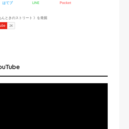
はてブ
Pocket
LINE
ouTube