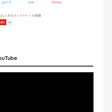
はてブ
Pocket
LINE
ouTube