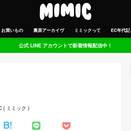
お買いもの
裏原アーカイヴ
ミミックって
EC年代記
公式 LINE アカウントで新着情報配信中！
( ミミック )