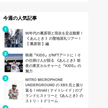
今週の人気記事
90年代の裏原宿と現在を定点観察！
《 あんとき 》の聖地巡礼ツアー！
【 裏原宿 】編
映画『KIDS』がNFTアートに！そ
の仕掛け人が語る 《あんとき》前
夜の東京カルチャーと『KIDS』の
魅力
NITRO MICROPHONE
UNDERGROUND の XBS 氏と振り
返る！nitraid ( ナイトレイド ) のブ
ランドヒストリーと《あんとき》の
ストリ－トドリーム