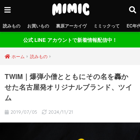
読みもの
お買いもの
裏原アーカイヴ
ミミックって
EC年
公式 LINE アカウントで新着情報配信中！
ホーム
読みもの
TWIM｜爆弾小僧とともにその名を轟か
せた名古屋発オリジナルブランド、ツイ
ム
2019/07/05
2024/11/21