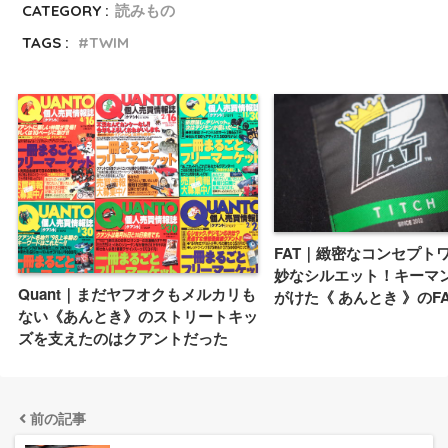
CATEGORY :
読みもの
TAGS :
TWIM
FAT｜緻密なコンセプト
妙なシルエット！キーマ
Quant｜まだヤフオクもメルカリも
がけた《 あんとき 》のFA
ない《あんとき》のストリートキッ
ズを支えたのはクアントだった
前の記事